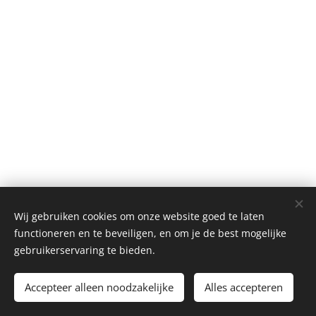
Wij gebruiken cookies om onze website goed te laten
functioneren en te beveiligen, en om je de best mogelijke
Stationsstraat 1 - Oostrozebeke
gebruikerservaring te bieden.
056/66 91 98
Book nu
Accepteer alleen noodzakelijke
Alles accepteren
Cookies