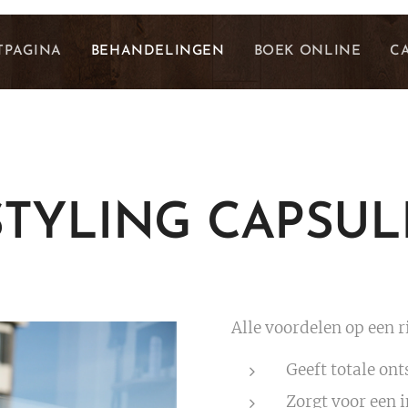
TPAGINA
BEHANDELINGEN
BOEK ONLINE
C
STYLING CAPSUL
Alle voordelen op een ri
Geeft totale on
Zorgt voor een 