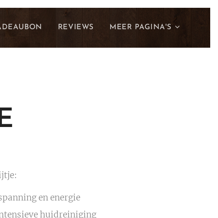
ADEAUBON
REVIEWS
MEER PAGINA'S
E
jtje:
tspanning en energie
intensieve huidreiniging